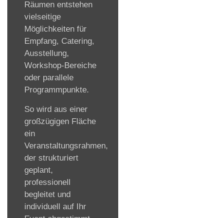
Räumen entstehen
vielseitige
Möglichkeiten für
Empfang, Catering,
Ausstellung,
Workshop-Bereiche
oder parallele
Programmpunkte.
So wird aus einer
großzügigen Fläche
ein
Veranstaltungsrahmen,
der strukturiert
geplant,
professionell
begleitet und
individuell auf Ihr