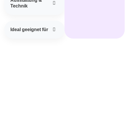
Ausstattung &
Technik
Ideal geeignet für
Gemeinsam schaffen wir den passenden Rahmen für
Ihre Tagung, Ihren Kongress oder Ihr Firmenevent.
Unser erfahrenes Team begleitet Sie von der ersten
Planung bis zur erfolgreichen Umsetzung – persönlich,
professionell und mit einem Blick für jedes Detail.