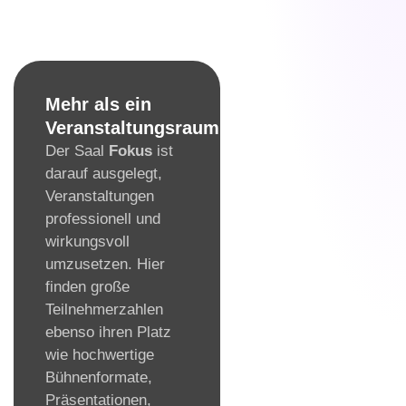
Mehr als ein
Veranstaltungsraum
Der Saal
Fokus
ist
darauf ausgelegt,
Veranstaltungen
professionell und
wirkungsvoll
umzusetzen. Hier
finden große
Teilnehmerzahlen
ebenso ihren Platz
wie hochwertige
Bühnenformate,
Präsentationen,