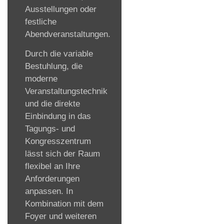
Ausstellungen oder
festliche
Abendveranstaltungen.
Durch die variable
Bestuhlung, die
moderne
Veranstaltungstechnik
und die direkte
Einbindung in das
Tagungs- und
Kongresszentrum
lässt sich der Raum
flexibel an Ihre
Anforderungen
anpassen. In
Kombination mit dem
Foyer und weiteren