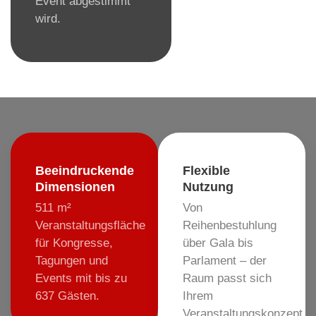
Event abgestimmt
wird.
Beeindruckende
Flexible
Dimensionen
Nutzung
511 m²
Von
Veranstaltungsfläche
Reihenbestuhlung
für Kongresse,
über Gala bis
Tagungen und
Parlament – der
Events mit bis zu
Raum passt sich
637 Gästen.
Ihrem
Veranstaltungskonzept